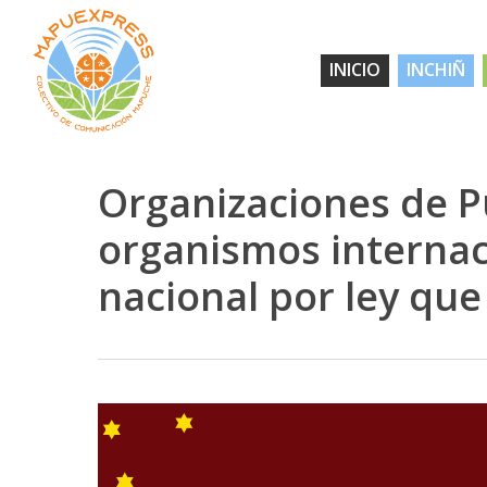
Skip
to
INICIO
INCHIÑ
main
content
Organizaciones de P
organismos internaci
nacional por ley que
Hit enter to search or ESC to close