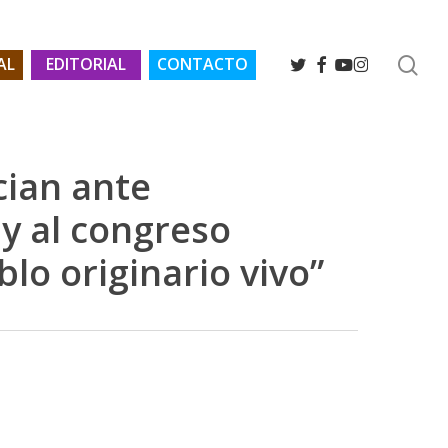
se
TWITTER
FACEBOOK
YOUTUBE
INSTAGRAM
AL
EDITORIAL
CONTACTO
cian ante
 y al congreso
lo originario vivo”