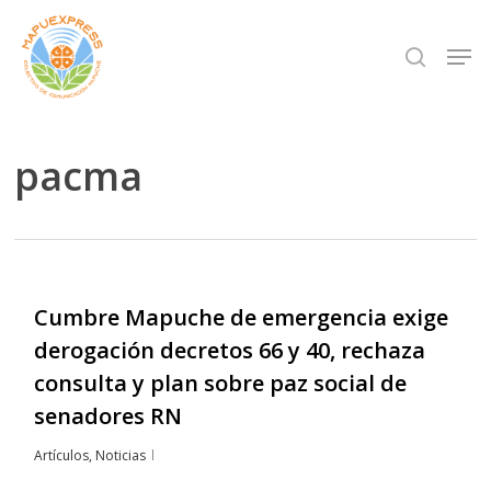
Skip
Men
search
to
Close
main
Menu
content
pacma
Cumbre Mapuche de emergencia exige
derogación decretos 66 y 40, rechaza
consulta y plan sobre paz social de
senadores RN
Artículos
,
Noticias