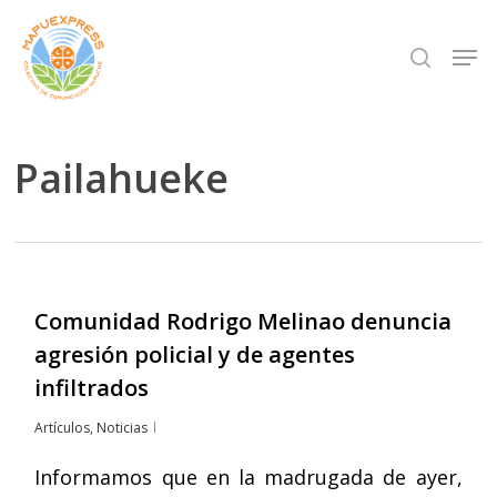
Skip
Men
search
to
Close
main
Menu
content
Pailahueke
Comunidad Rodrigo Melinao denuncia
agresión policial y de agentes
infiltrados
Artículos
,
Noticias
Informamos que en la madrugada de ayer,