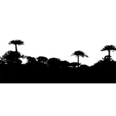
Se agradece la difusión del contenido
citando
la fuente www.mapuexpress.org
Desde el año 2000, ejerciendo el derecho a la