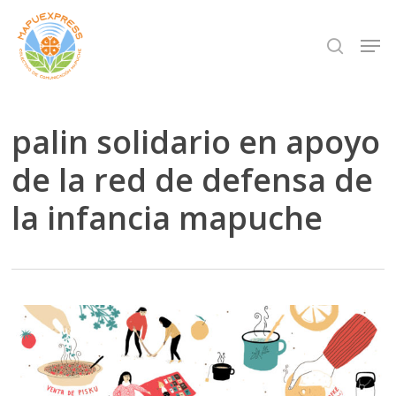
Skip
Men
search
to
Close
main
Menu
content
palin solidario en apoyo
de la red de defensa de
la infancia mapuche