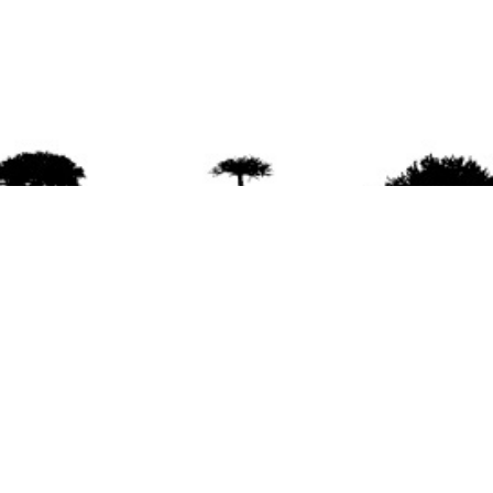
agradece la difusión del contenido
citando la fu
www.mapuexpress.org
ño 2000, ejerciendo el derecho a la comunicac
en Wallmapu.