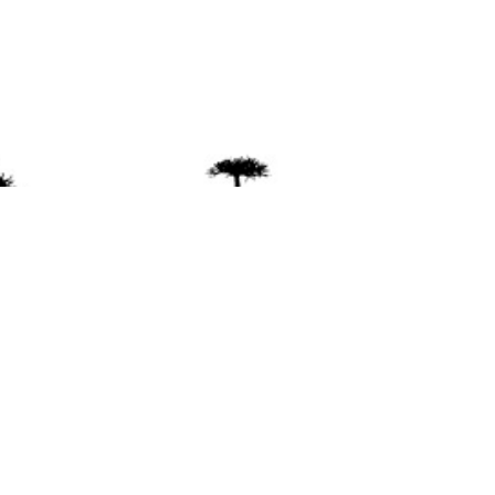
ente
ión Mapuche