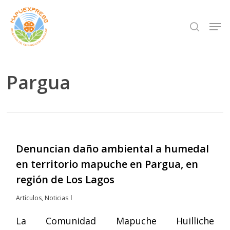
Skip
Men
search
to
Close
main
Menu
content
Pargua
Denuncian daño ambiental a humedal
en territorio mapuche en Pargua, en
región de Los Lagos
Artículos
,
Noticias
La Comunidad Mapuche Huilliche