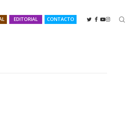
se
TWITTER
FACEBOOK
YOUTUBE
INSTAGRAM
AL
EDITORIAL
CONTACTO