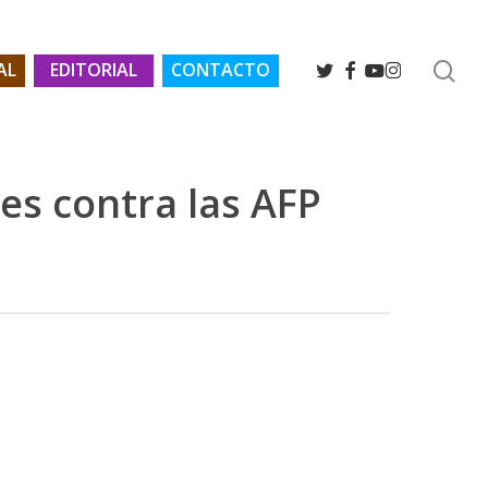
se
TWITTER
FACEBOOK
YOUTUBE
INSTAGRAM
AL
EDITORIAL
CONTACTO
es contra las AFP