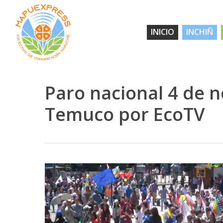
Skip
to
INICIO
INCHIÑ
main
content
Paro nacional 4 de 
Temuco por EcoTV
Hit enter to search or ESC to close