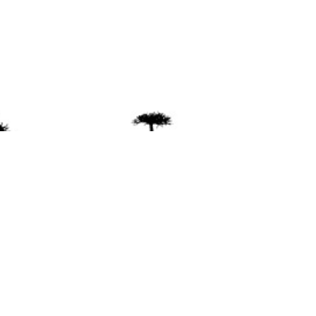
ente
ión Mapuche