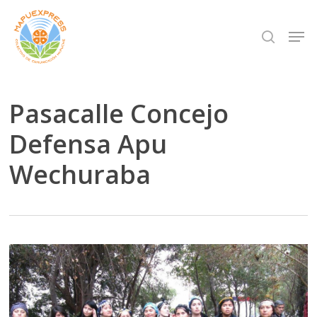
Skip
Men
search
to
Close
main
Menu
content
Pasacalle Concejo
Defensa Apu
Wechuraba