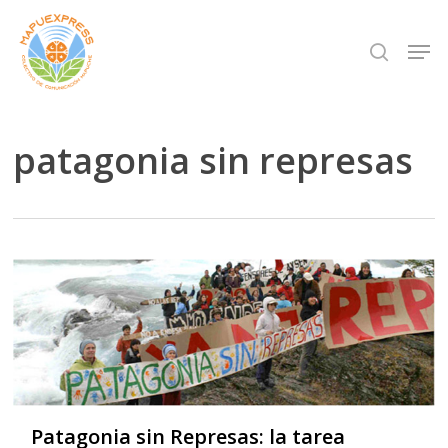
Skip
Men
search
to
Close
main
Menu
content
patagonia sin represas
Patagonia sin Represas: la tarea