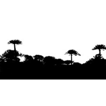
Se agradece la difusión del contenido
citando
la fuente www.mapuexpress.org
Desde el año 2000, ejerciendo el derecho a la