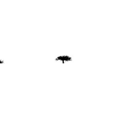
ente
ión Mapuche