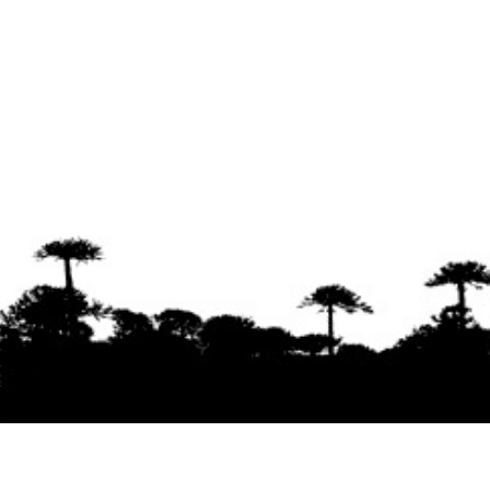
Se agradece la difusión del contenido
citando
la fuente www.mapuexpress.org