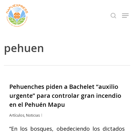
Skip
Men
search
to
Close
main
Menu
content
pehuen
Pehuenches piden a Bachelet “auxilio
urgente” para controlar gran incendio
en el Pehuén Mapu
Artículos
,
Noticias
“En los bosques, obedeciendo los dictados