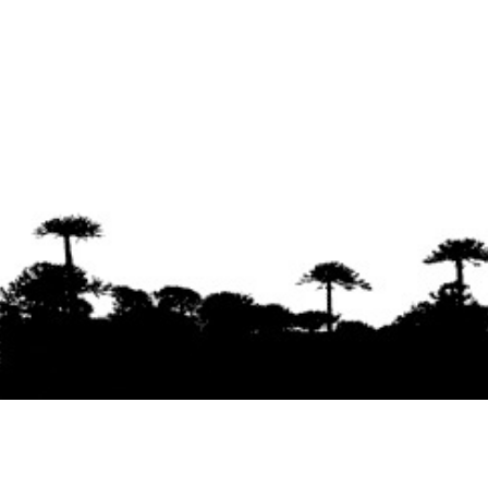
Se agradece la difusión del contenido
citando
la fuente www.mapuexpress.org