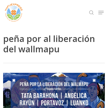
Skip
Men
search
to
Close
main
Menu
content
peña por al liberación
del wallmapu