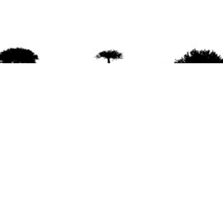
agradece la difusión del contenido
citando la fu
www.mapuexpress.org
ño 2000, ejerciendo el derecho a la comunicac
en Wallmapu.