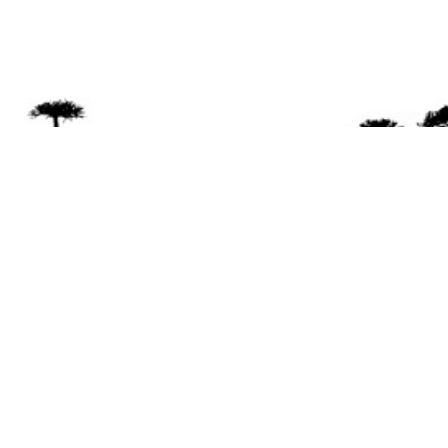
Se 
Desde el a