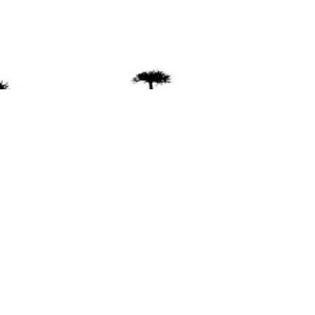
ente
ión Mapuche