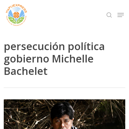
Skip
Men
search
to
Close
main
Menu
content
persecución política
gobierno Michelle
Bachelet