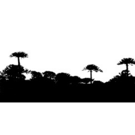
Se agradece la difusión del contenido
citando
la fuente www.mapuexpress.org
Desde el año 2000, ejerciendo el derecho a la