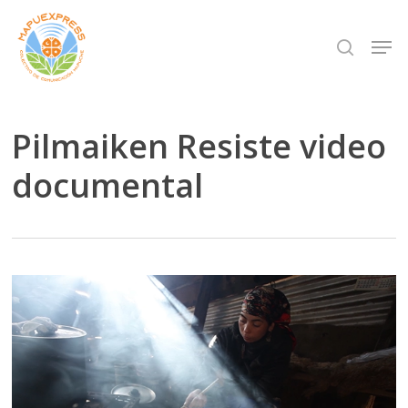
Skip
Men
search
to
Close
main
Menu
content
Pilmaiken Resiste video
documental