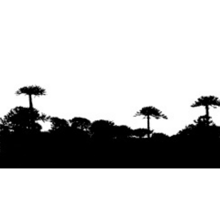
Se agradece la difusión del contenido
citando
la fuente www.mapuexpress.org