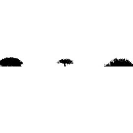
agradece la difusión del contenido
citando la fu
www.mapuexpress.org