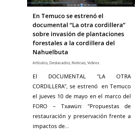
En Temuco se estrenó el
Hit enter to search or ESC to close
documental “La otra cordillera”
sobre invasión de plantaciones
forestales a la cordillera del
Nahuelbuta
Artículos
,
Destacados
,
Noticias
,
Videos
El DOCUMENTAL “LA OTRA
CORDILLERA”, se estrenó en Temuco
el jueves 10 de mayo en el marco del
FORO – Txawün: “Propuestas de
restauración y preservación frente a
impactos de…