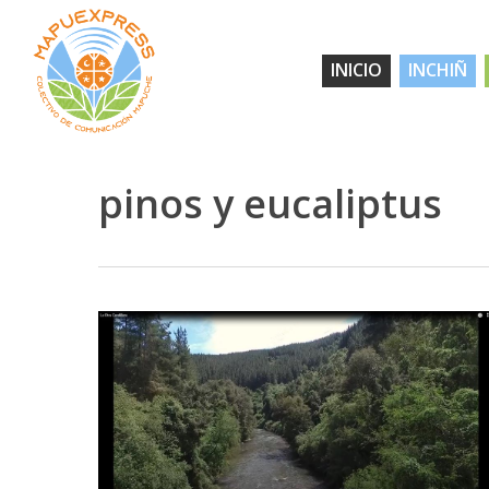
Skip
to
INICIO
INCHIÑ
main
content
pinos y eucaliptus