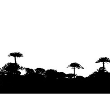
Se agradece la difusión del contenido
citando
la fuente www.mapuexpress.org