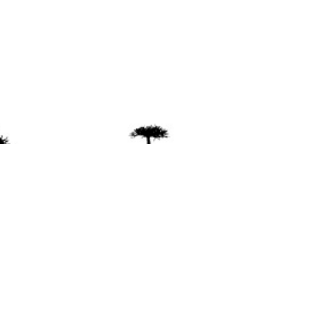
ente
ión Mapuche