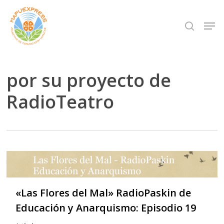
Skip
Men
search
to
Close
main
Menu
content
por su proyecto de
RadioTeatro
«Las Flores del Mal» RadioPaskin de
Educación y Anarquismo: Episodio 19