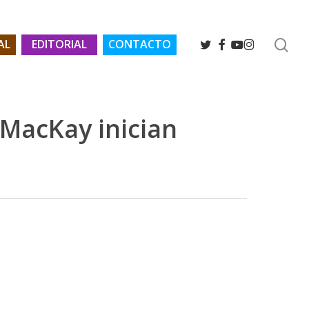
se
TWITTER
FACEBOOK
YOUTUBE
INSTAGRAM
AL
EDITORIAL
CONTACTO
 MacKay inician