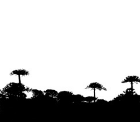
Se agradece la difusión del contenido
citando
la fuente www.mapuexpress.org