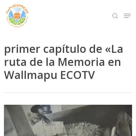
Skip
Men
search
to
Close
main
Menu
content
primer capítulo de «La
ruta de la Memoria en
Wallmapu ECOTV