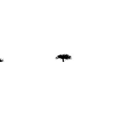
ente
ión Mapuche