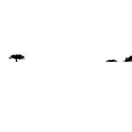
Se 
Desde el a