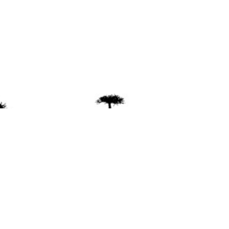
ente
ión Mapuche