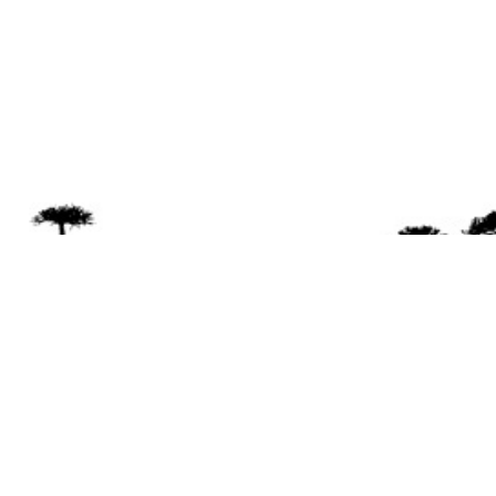
Se 
Desde el a