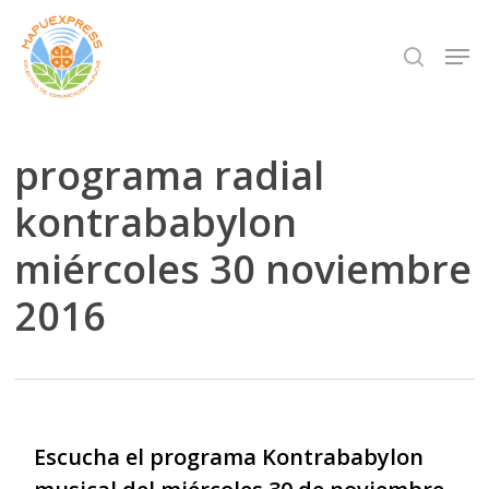
Skip
Men
search
to
Close
main
Menu
content
programa radial
kontrababylon
miércoles 30 noviembre
2016
Escucha el programa Kontrababylon