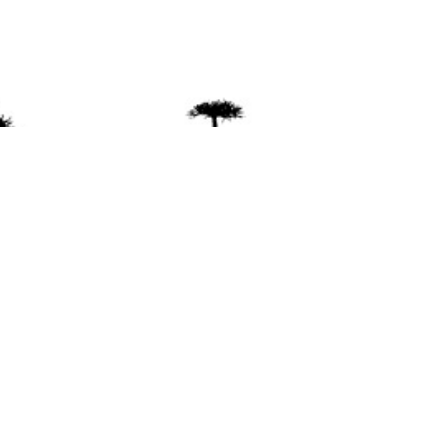
ente
ión Mapuche