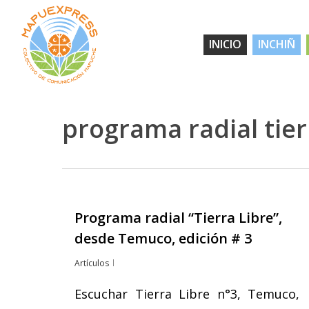
Skip
to
INICIO
INCHIÑ
main
content
programa radial tier
Programa radial “Tierra Libre”,
Hit enter to search or ESC to close
desde Temuco, edición # 3
Artículos
Escuchar Tierra Libre n°3, Temuco,