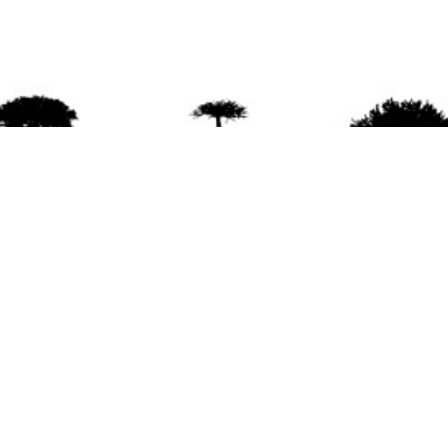
agradece la difusión del contenido
citando la fu
www.mapuexpress.org
ño 2000, ejerciendo el derecho a la comunicac
en Wallmapu.