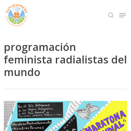
Skip
Men
search
to
Close
main
Menu
content
programación
feminista radialistas del
mundo