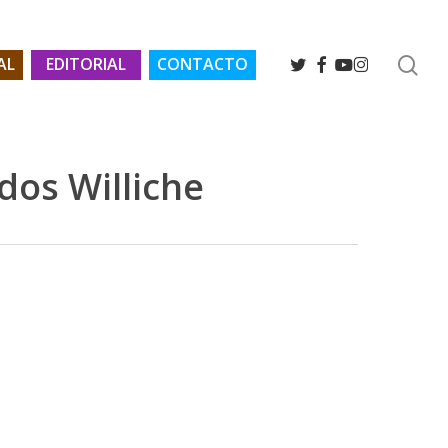
se
TWITTER
FACEBOOK
YOUTUBE
INSTAGRAM
AL
EDITORIAL
CONTACTO
dos Williche