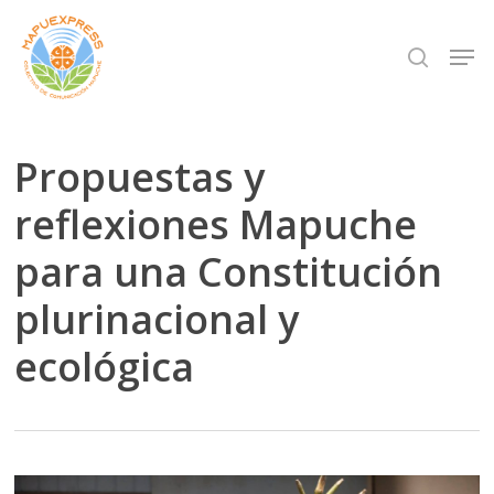
Skip
Men
search
to
Close
main
Menu
content
Propuestas y
reflexiones Mapuche
para una Constitución
plurinacional y
ecológica