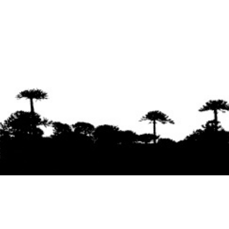
Se agradece la difusión del contenido
citando
la fuente www.mapuexpress.org