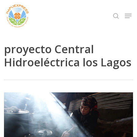
Skip
Men
search
to
Close
main
Menu
content
proyecto Central
Hidroeléctrica los Lagos