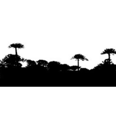
Se agradece la difusión del contenido
citando
la fuente www.mapuexpress.org
Desde el año 2000, ejerciendo el derecho a la