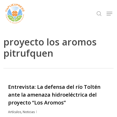
Skip
Men
search
to
Close
main
Menu
content
proyecto los aromos
pitrufquen
Entrevista: La defensa del río Toltén
ante la amenaza hidroeléctrica del
proyecto “Los Aromos”
Artículos
,
Noticias