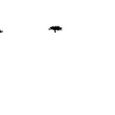
ente
ión Mapuche