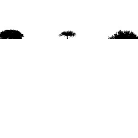
agradece la difusión del contenido
citando la fu
www.mapuexpress.org
ño 2000, ejerciendo el derecho a la comunicac
en Wallmapu.