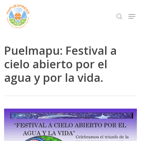
Skip
Men
search
to
Close
main
Menu
content
Puelmapu: Festival a
cielo abierto por el
agua y por la vida.