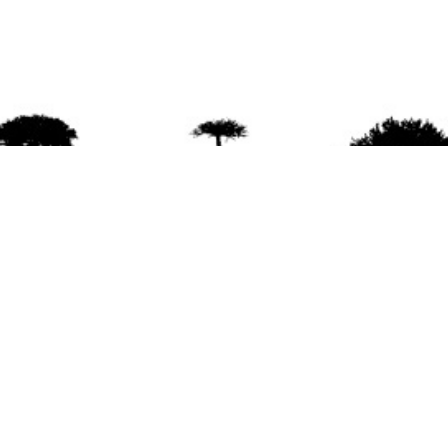
agradece la difusión del contenido
citando la fu
www.mapuexpress.org
ño 2000, ejerciendo el derecho a la comunicac
en Wallmapu.