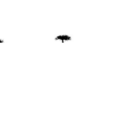
ente
ión Mapuche