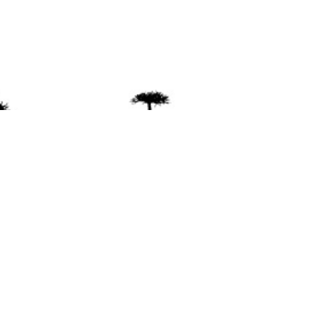
ente
ión Mapuche