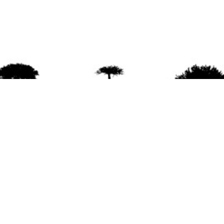
agradece la difusión del contenido
citando la fu
www.mapuexpress.org
ño 2000, ejerciendo el derecho a la comunicac
en Wallmapu.