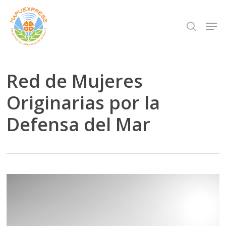
Skip
Men
search
to
Close
main
Menu
content
Red de Mujeres
Originarias por la
Defensa del Mar