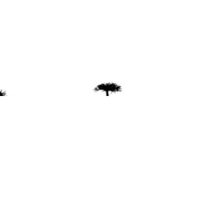
ente
ión Mapuche