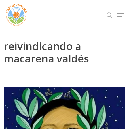
Skip
Men
search
to
Close
main
Menu
content
reivindicando a
macarena valdés