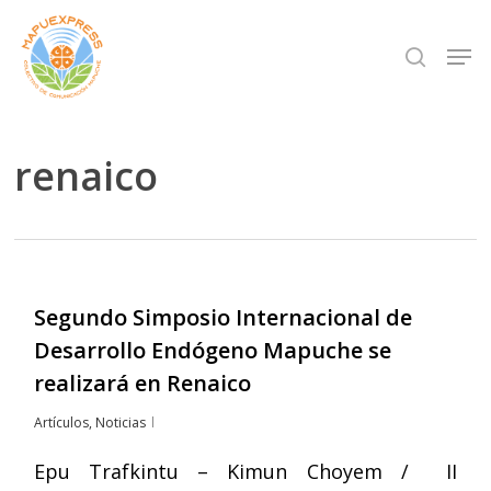
Skip
Men
search
to
Close
main
Menu
content
renaico
Segundo Simposio Internacional de
Desarrollo Endógeno Mapuche se
realizará en Renaico
Artículos
,
Noticias
Epu Trafkintu – Kimun Choyem / II