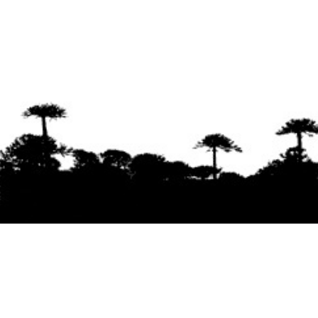
Se agradece la difusión del contenido
citando
la fuente www.mapuexpress.org
Desde el año 2000, ejerciendo el derecho a la