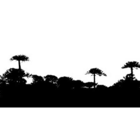
Se agradece la difusión del contenido
citando
la fuente www.mapuexpress.org