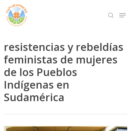
Skip
Men
search
to
Close
main
Menu
content
resistencias y rebeldías
feministas de mujeres
de los Pueblos
Indígenas en
Sudamérica