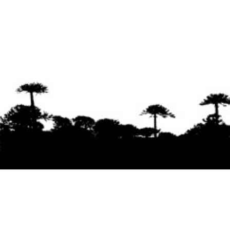
Se agradece la difusión del contenido
citando
la fuente www.mapuexpress.org
Desde el año 2000, ejerciendo el derecho a la