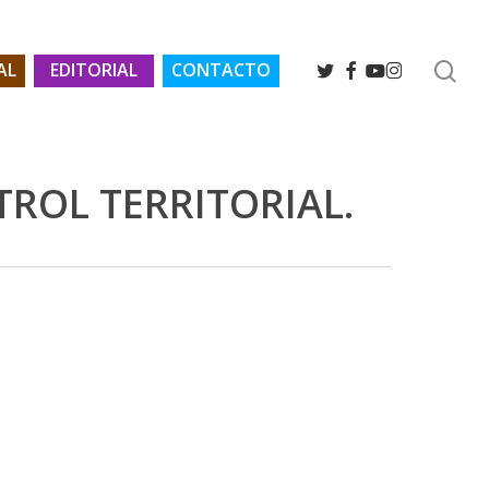
se
TWITTER
FACEBOOK
YOUTUBE
INSTAGRAM
AL
EDITORIAL
CONTACTO
TROL TERRITORIAL.